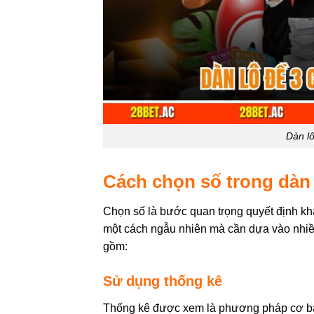
Dàn l
Cách chọn số trong dàn
Chọn số là bước quan trọng quyết định kh
một cách ngẫu nhiên mà cần dựa vào nhiề
gồm:
Sử dụng thống kê
Thống kê được xem là phương pháp cơ bản