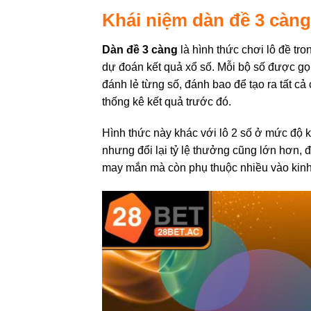
Khái niệm dàn đề 3 càng
Dàn đề 3 càng
là hình thức chơi lô đề tr
dự đoán kết quả xổ số. Mỗi bộ số được gọ
đánh lẻ từng số, đánh bao để tạo ra tất cả
thống kê kết quả trước đó.
Hình thức này khác với lô 2 số ở mức độ 
nhưng đổi lại tỷ lệ thưởng cũng lớn hơn, đ
may mắn mà còn phụ thuộc nhiều vào kinh n