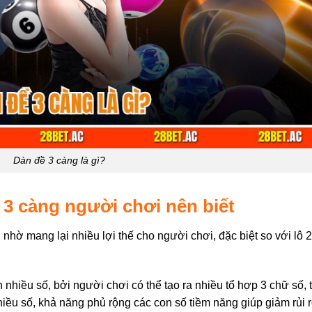
Dàn đề 3 càng là gì?
3 càng người chơi nên biết
 nhờ mang lại nhiều lợi thế cho người chơi, đặc biệt so với lô 2
 nhiều số, bởi người chơi có thể tạo ra nhiều tổ hợp 3 chữ số, 
hiều số, khả năng phủ rộng các con số tiềm năng giúp giảm rủi 