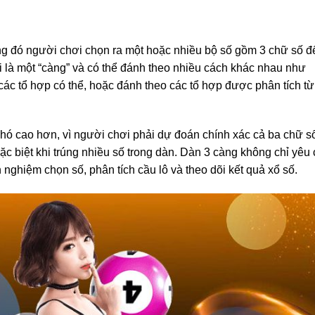
ong đó người chơi chọn ra một hoặc nhiều bộ số gồm 3 chữ số đ
i là một “càng” và có thể đánh theo nhiều cách khác nhau như
 các tổ hợp có thể, hoặc đánh theo các tổ hợp được phân tích từ
khó cao hơn, vì người chơi phải dự đoán chính xác cả ba chữ s
ặc biệt khi trúng nhiều số trong dàn. Dàn 3 càng không chỉ yêu
ghiệm chọn số, phân tích cầu lô và theo dõi kết quả xổ số.