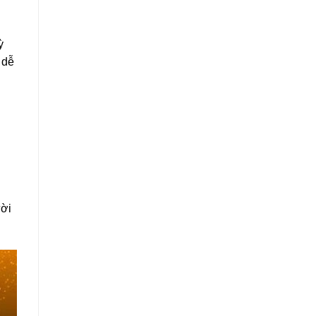
ỳ
 dễ
ười