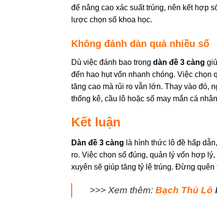
để nâng cao xác suất trúng, nên kết hợp s
lược chọn số khoa học.
Không đánh dàn quá nhiều số
Dù việc đánh bao trong
dàn đề 3 càng
giú
đến hao hụt vốn nhanh chóng. Việc chọn qu
tăng cao mà rủi ro vẫn lớn. Thay vào đó, 
thống kê, cầu lô hoặc số may mắn cá nhân
Kết luận
Dàn đề 3 càng
là hình thức lô đề hấp dẫn
ro. Việc chọn số đúng, quản lý vốn hợp lý
xuyên sẽ giúp tăng tỷ lệ trúng. Đừng quên
>>> Xem thêm:
Bạch Thủ Lô