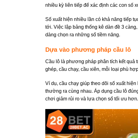
nhiều kỳ liên tiếp để xác định các con số 
Số xuất hiện nhiều lần có khả năng tiếp tục
tới. Việc lập bảng thống kê dàn đề 3 càng, 
dàng chọn ra những số tiềm năng.
Dựa vào phương pháp cầu lô
Cầu lô là phương pháp phân tích kết quả t
ghép, cầu chạy, cầu xiên, mỗi loại phù hợ
Ví dụ, cầu chạy giúp theo dõi số xuất hiện 
thường ra cùng nhau. Áp dụng cầu lô đúng
chơi giảm rủi ro và lựa chọn số tối ưu hơn