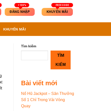
ĐĂNG NHẬP
KHUYẾN MÃI
KHUYẾN MÃI
Tìm kiếm
TÌM
KIẾM
g
Bài viết mới
ác
ết
Nổ Hũ Jackpot – Săn Thưởng
Số 1 Chỉ Trong Vài Vòng
Quay