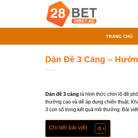
Skip
to
content
TRANG CHỦ
Dàn Đề 3 Càng – Hướn
Dàn đề 3 càng
là hình thức chơi lô đề ph
thưởng cao và dễ áp dụng chiến thuật. Kh
3 con số trong kết quả mở thưởng. Bài viế
Chi tiết bài viết