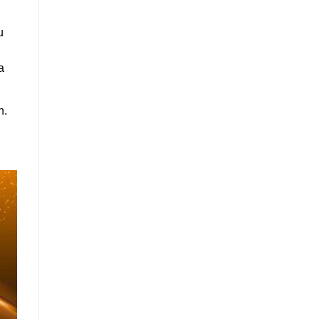
u
a
n.