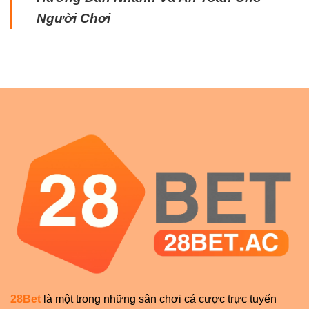
Người Chơi
28Bet
là một trong những sân chơi cá cược trực tuyến