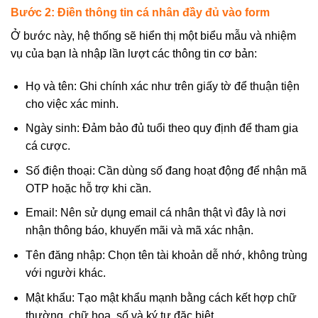
Bước 2: Điền thông tin cá nhân đầy đủ vào form
Ở bước này, hệ thống sẽ hiển thị một biểu mẫu và nhiệm
vụ của bạn là nhập lần lượt các thông tin cơ bản:
Họ và tên: Ghi chính xác như trên giấy tờ để thuận tiện
cho việc xác minh.
Ngày sinh: Đảm bảo đủ tuổi theo quy định để tham gia
cá cược.
Số điện thoại: Cần dùng số đang hoạt động để nhận mã
OTP hoặc hỗ trợ khi cần.
Email: Nên sử dụng email cá nhân thật vì đây là nơi
nhận thông báo, khuyến mãi và mã xác nhận.
Tên đăng nhập: Chọn tên tài khoản dễ nhớ, không trùng
với người khác.
Mật khẩu: Tạo mật khẩu mạnh bằng cách kết hợp chữ
thường, chữ hoa, số và ký tự đặc biệt.