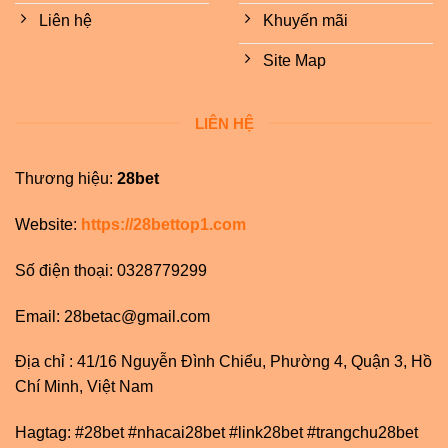
Liên hệ
Khuyến mãi
Site Map
LIÊN HỆ
Thương hiệu:
28bet
Website:
https://28bettop1.com
Số điện thoại: 0328779299
Email:
28betac@gmail.com
Địa chỉ : 41/16 Nguyễn Đình Chiểu, Phường 4, Quận 3, Hồ
Chí Minh, Việt Nam
Hagtag: #28bet #nhacai28bet #link28bet #trangchu28bet