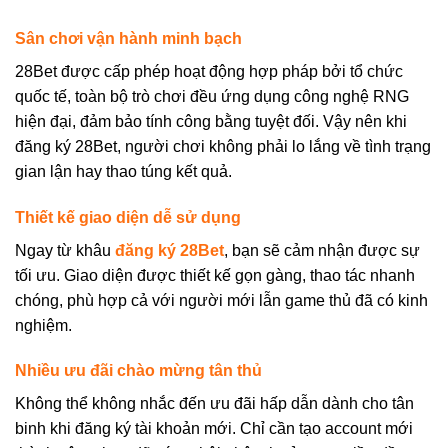
Sân chơi vận hành minh bạch
28Bet được cấp phép hoạt động hợp pháp bởi tổ chức
quốc tế, toàn bộ trò chơi đều ứng dụng công nghệ RNG
hiện đại, đảm bảo tính công bằng tuyệt đối. Vậy nên khi
đăng ký 28Bet, người chơi không phải lo lắng về tình trạng
gian lận hay thao túng kết quả.
Thiết kế giao diện dễ sử dụng
Ngay từ khâu
đăng ký 28Bet
, bạn sẽ cảm nhận được sự
tối ưu. Giao diện được thiết kế gọn gàng, thao tác nhanh
chóng, phù hợp cả với người mới lẫn game thủ đã có kinh
nghiệm.
Nhiều ưu đãi chào mừng tân thủ
Không thể không nhắc đến ưu đãi hấp dẫn dành cho tân
binh khi đăng ký tài khoản mới. Chỉ cần tạo account mới