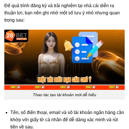
Để quá trình đăng ký và trải nghiệm tại nhà cái diễn ra
thuận lợi, bạn nên ghi nhớ một số lưu ý nhỏ nhưng quan
trọng sau:
Thao tác tạo tài khoản mới dễ hiểu
Tên, số điện thoại, email và số tài khoản ngân hàng cần
khớp với giấy tờ cá nhân để dễ dàng xác minh và rút
tiền về sau.