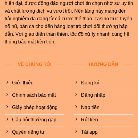
hiện đại, được đông đảo người chơi tin chọn nhờ sự uy tín
và chất lượng dịch vụ vượt trội. Nền tảng này mang đến
trải nghiệm đa dạng từ cá cược thể thao, casino trực tuyến,
nổ hũ, bắn cá cho đến hàng loạt trò chơi đổi thưởng hấp
dẫn. Với giao diện thân thiện, tốc độ xử lý nhanh cùng hệ
thống bảo mật tiên tiến.
VỀ CHÚNG TÔI
HƯỚNG DẪN
Giới thiệu
Đăng ký
Chính sách bảo mật
Đăng nhập
Giấy phép hoạt động
Nạp tiền
Câu hỏi thường gặp
Rút tiền
Quyền riêng tư
Tải app