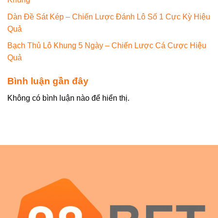
Dàn Đề Sát Kép – Chiến Lược Đánh Lô Số 1 Cực Kỳ Hiệu
Quả
Bạch Thủ Lô Khung 5 Ngày – Chiến Lược Cá Cược Hiệu
Quả
Bình luận gần đây
Không có bình luận nào để hiển thị.