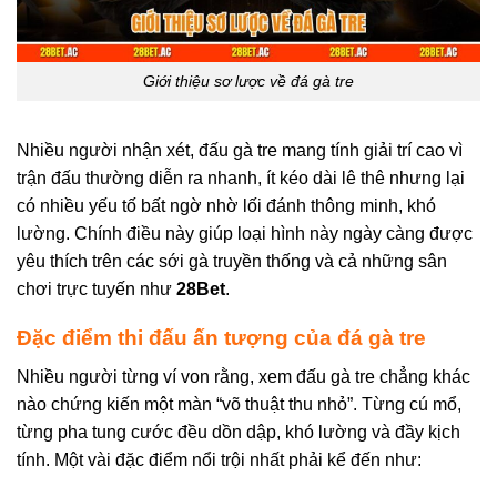
Giới thiệu sơ lược về đá gà tre
Nhiều người nhận xét, đấu gà tre mang tính giải trí cao vì
trận đấu thường diễn ra nhanh, ít kéo dài lê thê nhưng lại
có nhiều yếu tố bất ngờ nhờ lối đánh thông minh, khó
lường. Chính điều này giúp loại hình này ngày càng được
yêu thích trên các sới gà truyền thống và cả những sân
chơi trực tuyến như
28Bet
.
Đặc điểm thi đấu ấn tượng của đá gà tre
Nhiều người từng ví von rằng, xem đấu gà tre chẳng khác
nào chứng kiến một màn “võ thuật thu nhỏ”. Từng cú mổ,
từng pha tung cước đều dồn dập, khó lường và đầy kịch
tính. Một vài đặc điểm nổi trội nhất phải kể đến như: