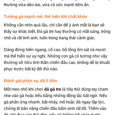
thường vừa dẻo dai, vừa có sức mạnh tiềm ẩn.
Tướng gà mạnh mẽ, thể hiện khí chất khỏe
Không cần nhìn quá lâu, chỉ cần để ý ánh mắt là bạn sẽ
thấy sự khác biệt. Đá gà tre hay thường có mắt sáng, tròng
nhỏ và rất tinh anh, luôn trong trạng thái cảnh giác.
Dáng đứng hiên ngang, cổ cao, bộ lông ôm sát và mượt
mà thể hiện sự uy nghi. Những con gà có tướng như vậy
thường sở hữu tinh thần chiến đấu cao, không dễ bị khuất
phục trước bất kỳ đối thủ nào.
Đánh giá phản xạ, độ lì đòn
Một mẹo nhỏ khi chơi
đá gà tre
là hãy thử dùng tay chạm
nhẹ vào gà hoặc trêu bằng những động tác bất ngờ. Nếu
gà phản ứng nhanh, bật nhảy, mổ hoặc đá ngay lập tức,
chứng tỏ bản năng chiến đấu bẩm sinh rất tốt. Thêm vào
đó, khi đưa vào thử đòn, nếu gà không hề chùn bước,