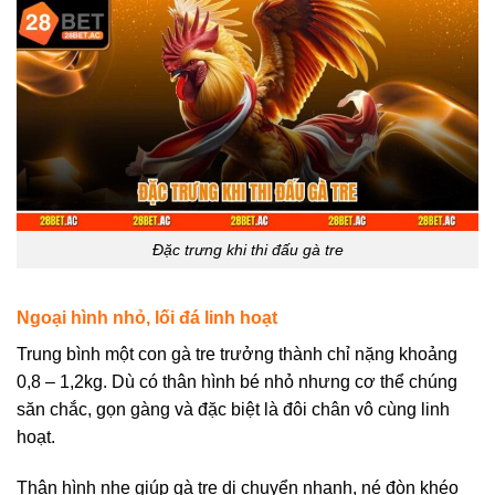
Đặc trưng khi thi đấu gà tre
Ngoại hình nhỏ, lối đá linh hoạt
Trung bình một con gà tre trưởng thành chỉ nặng khoảng
0,8 – 1,2kg. Dù có thân hình bé nhỏ nhưng cơ thể chúng
săn chắc, gọn gàng và đặc biệt là đôi chân vô cùng linh
hoạt.
Thân hình nhẹ giúp gà tre di chuyển nhanh, né đòn khéo