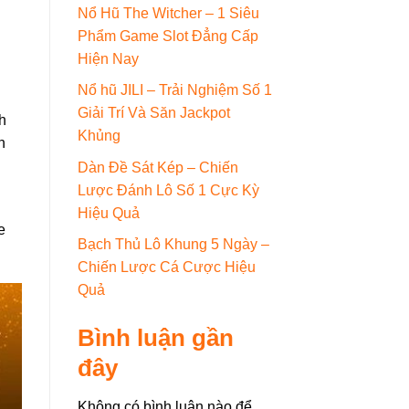
Nổ Hũ The Witcher – 1 Siêu
Phẩm Game Slot Đẳng Cấp
Hiện Nay
Nổ hũ JILI – Trải Nghiệm Số 1
Giải Trí Và Săn Jackpot
h
Khủng
n
Dàn Đề Sát Kép – Chiến
Lược Đánh Lô Số 1 Cực Kỳ
Hiệu Quả
e
Bạch Thủ Lô Khung 5 Ngày –
Chiến Lược Cá Cược Hiệu
Quả
Bình luận gần
đây
Không có bình luận nào để