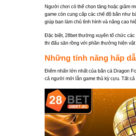
Người chơi có thể chọn tăng hoặc giảm mứ
game còn cung cấp các chế độ bắn như bắ
giúp bạn làm chủ tình hình và nâng cao hiệ
Đặc biệt, 28bet thường xuyên tổ chức các
thi đấu săn rồng với phần thưởng hiện vật g
Những tính năng hấp dẫ
Điểm nhấn lớn nhất của bắn cá Dragon Fort
cả người mới lẫn game thủ kỳ cựu. Tất cả 