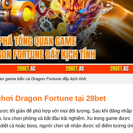
n game bắn cá Dragon Fortune đầy kịch tính
chơi Dragon Fortune tại 28bet
ược tối giản để phù hợp với mọi đối tượng. Sau khi đăng nhập 
u, lựa chọn phòng và bắt đầu trải nghiệm. Xu trong game được
u diệt cá hoặc boss, người chơi sẽ nhận được số điểm tương ứn