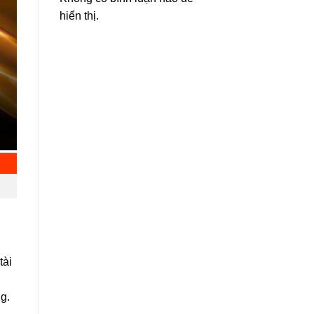
hiển thị.
tài
g.