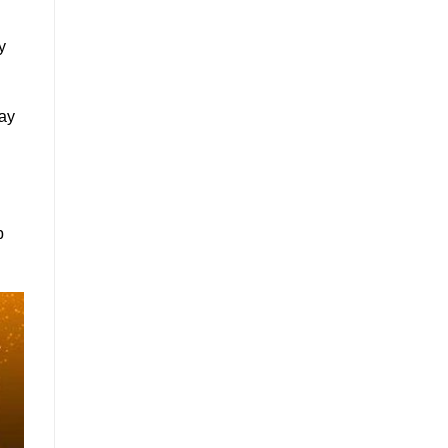
y
hay
p