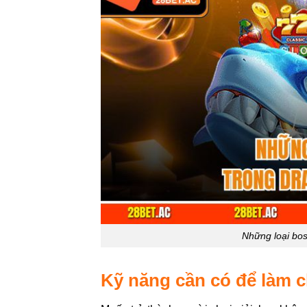
Những loại bos
Kỹ năng cần có để làm 