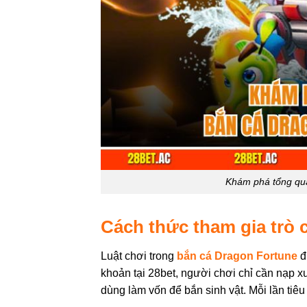
Khám phá tổng qua
Cách thức tham gia trò 
Luật chơi trong
bắn cá Dragon Fortune
đ
khoản tại 28bet, người chơi chỉ cần nạp x
dùng làm vốn để bắn sinh vật. Mỗi lần tiê