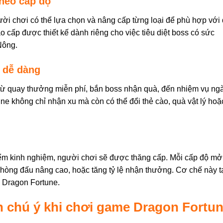
theo cấp độ
gười chơi có thể lựa chọn và nâng cấp từng loại để phù hợp với 
ao cấp được thiết kế dành riêng cho việc tiêu diệt boss có sức
Nông.
 dễ dàng
 từ quay thưởng miễn phí, bắn boss nhận quà, đến nhiệm vụ ng
e không chỉ nhận xu mà còn có thể đổi thẻ cào, quà vật lý hoặ
iểm kinh nghiệm, người chơi sẽ được thăng cấp. Mỗi cấp độ mở
phòng đấu nâng cao, hoặc tăng tỷ lệ nhận thưởng. Cơ chế này t
i Dragon Fortune.
n chú ý khi chơi game Dragon Fortu